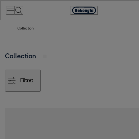
Skip
to
Accessibility
Content
Statement
Collection
Collection
Filtrēt