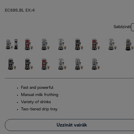
EC685.BL EX:4
Salīdzināt
Fast and powerful
Manual milk frothing
Variety of drinks
Two-tiered drip tray
Uzzināt vairāk