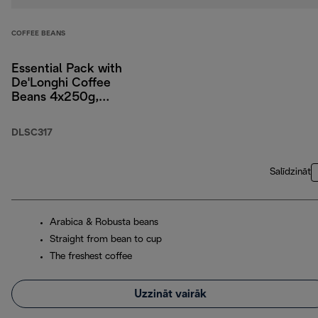
COFFEE BEANS
Essential Pack with
De'Longhi Coffee
Beans 4x250g,
Cappuccino Glasses
x2, and Water Filter
DLSC317
Salīdzināt
Arabica & Robusta beans
Straight from bean to cup
The freshest coffee
Uzzināt vairāk