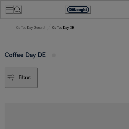
Skip
to
Accessibility
Content
Statement
Coffee Day General
Coffee Day DE
Coffee Day DE
Filtrēt