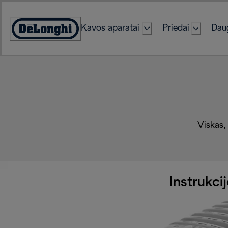
Skip
to
Kavos aparatai
Priedai
Daug
Content
Accessibility
Statement
Viskas, 
Instrukcij