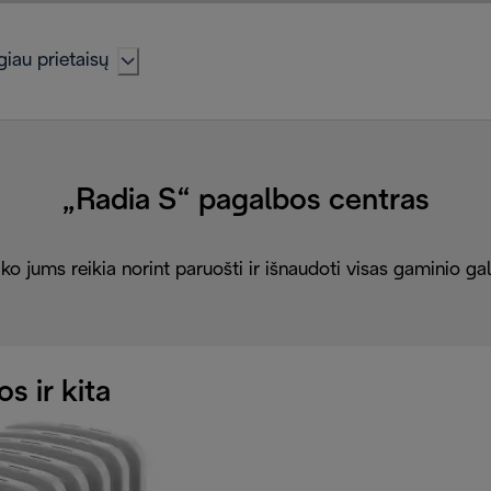
iau prietaisų
„Radia S“ pagalbos centras
ko jums reikia norint paruošti ir išnaudoti visas gaminio g
os ir kita