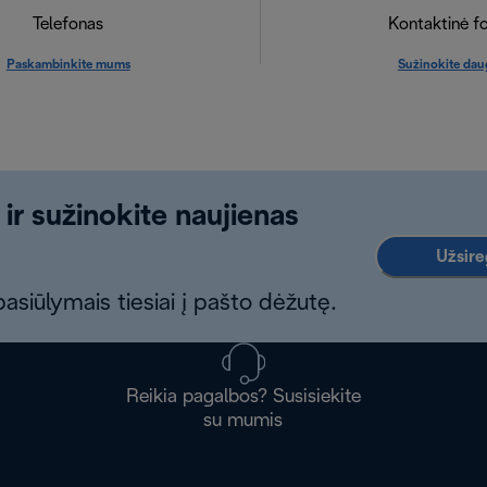
Telefonas
Kontaktinė f
Paskambinkite mums
Sužinokite dau
 ir sužinokite naujienas
Užsireg
asiūlymais tiesiai į pašto dėžutę.
Reikia pagalbos? Susisiekite
su mumis