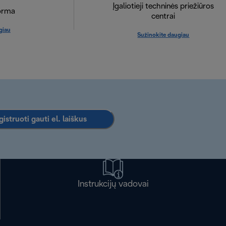
Įgaliotieji techninės priežiūros
orma
centrai
giau
Sužinokite daugiau
istruoti gauti el. laiškus
Instrukcijų vadovai