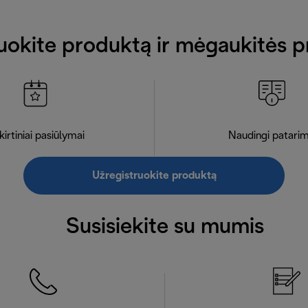
uokite produktą ir mėgaukitės p
kirtiniai pasiūlymai
Naudingi patarim
Užregistruokite produktą
Susisiekite su mumis