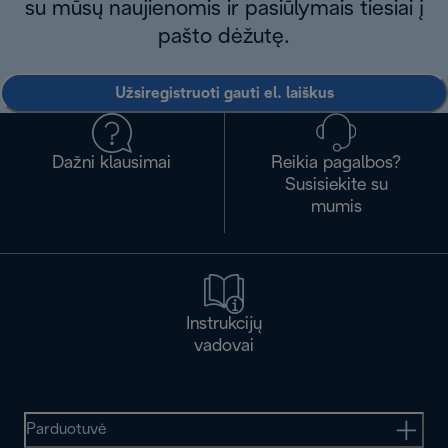
su mūsų naujienomis ir pasiūlymais tiesiai į
pašto dėžutę.
Užsiregistruoti gauti el. laiškus
Dažni klausimai
Reikia pagalbos?
Susisiekite su
mumis
Instrukcijų
vadovai
Parduotuvė