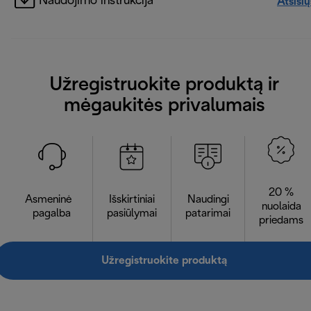
Naudojimo instrukcija
Atsisių
Užregistruokite produktą ir
mėgaukitės privalumais
20 %
Asmeninė
Išskirtiniai
Naudingi
nuolaida
pagalba
pasiūlymai
patarimai
priedams
Užregistruokite produktą