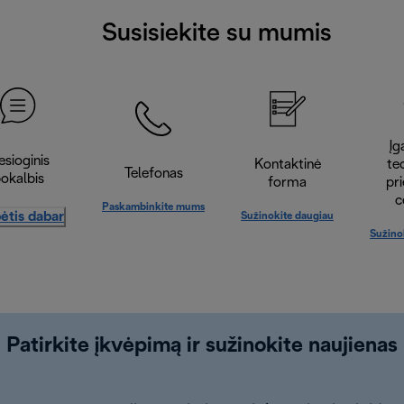
Susisiekite su mumis
Įga
esioginis
Kontaktinė
te
Telefonas
okalbis
forma
pr
c
Paskambinkite mums
ėtis dabar
Sužinokite daugiau
Sužino
Patirkite įkvėpimą ir sužinokite naujienas