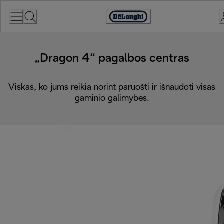
Skip
to
Accessibility
Content
Statement
„Dragon 4“ pagalbos centras
Viskas, ko jums reikia norint paruošti ir išnaudoti visas
gaminio galimybes.