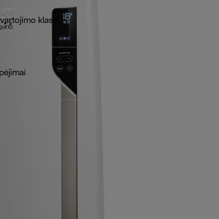
 vartojimo klasė
pėjimai