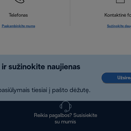
Telefonas
Kontaktinė f
Paskambinkite mums
Sužinokite dau
 ir sužinokite naujienas
Užsireg
asiūlymais tiesiai į pašto dėžutę.
Reikia pagalbos? Susisiekite
su mumis