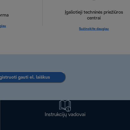
Įgaliotieji techninės priežiūros
orma
centrai
giau
Sužinokite daugiau
istruoti gauti el. laiškus
Instrukcijų vadovai