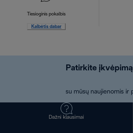
Tiesioginis pokalbis
Kalbėtis dabar
Patirkite įkvėpimą
su mūsų naujienomis ir p
Dažni klausimai