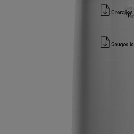
Energijos
Saugos įs