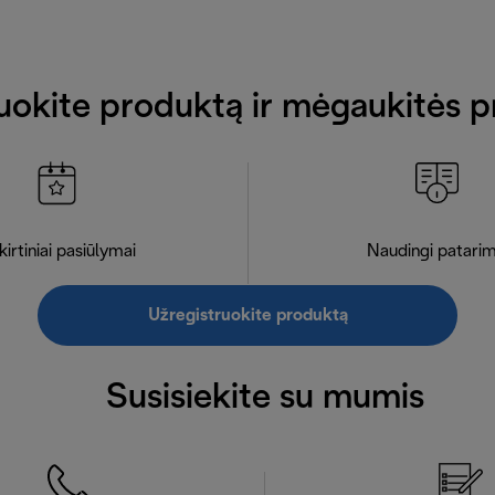
uokite produktą ir mėgaukitės p
kirtiniai pasiūlymai
Naudingi patarim
Užregistruokite produktą
Susisiekite su mumis