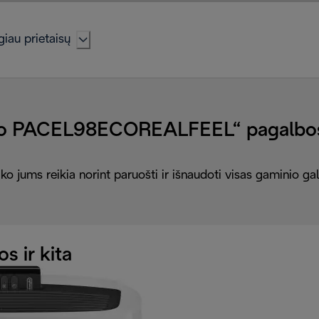
iau prietaisų
no PACEL98ECOREALFEEL“ pagalbos
ko jums reikia norint paruošti ir išnaudoti visas gaminio g
os ir kita