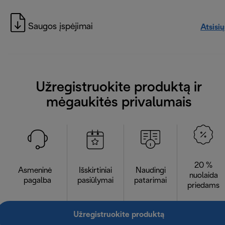
Saugos įspėjimai
Atsisių
Užregistruokite produktą ir
mėgaukitės privalumais
20 %
Asmeninė
Išskirtiniai
Naudingi
nuolaida
pagalba
pasiūlymai
patarimai
priedams
Užregistruokite produktą