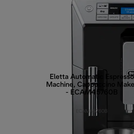
Eletta Automatic Espresso
Machine, Cappuccino Make
- ECAM45760B
ECAM45760B