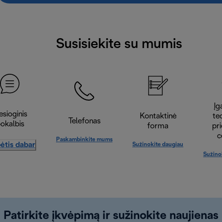
Susisiekite su mumis
Įga
esioginis
Kontaktinė
te
Telefonas
okalbis
forma
pr
c
Paskambinkite mums
ėtis dabar
Sužinokite daugiau
Sužino
Patirkite įkvėpimą ir sužinokite naujienas