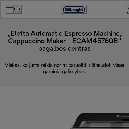
Skip
to
Accessibility
Content
Statement
„Eletta Automatic Espresso Machine,
Cappuccino Maker - ECAM45760B“
pagalbos centras
Viskas, ko jums reikia norint paruošti ir išnaudoti visas
gaminio galimybes.