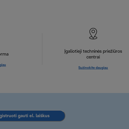
Įgaliotieji techninės priežiūros
orma
centrai
giau
Sužinokite daugiau
istruoti gauti el. laiškus