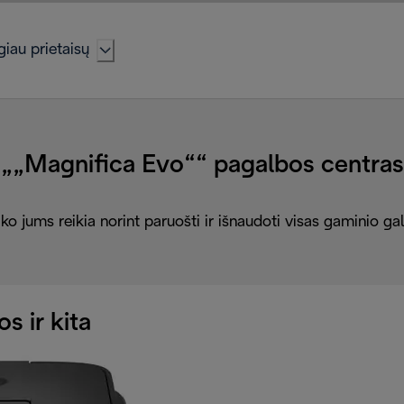
iau prietaisų
„„Magnifica Evo““ pagalbos centras
ko jums reikia norint paruošti ir išnaudoti visas gaminio g
os ir kita