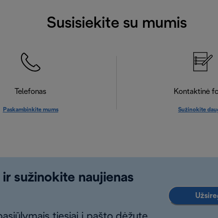
Susisiekite su mumis
Telefonas
Kontaktinė f
Paskambinkite mums
Sužinokite dau
 ir sužinokite naujienas
Užsireg
asiūlymais tiesiai į pašto dėžutę.