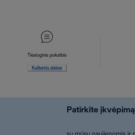
Tiesioginis pokalbis
Kalbėtis dabar
Patirkite įkvėpimą
su mūsų naujienomis ir p