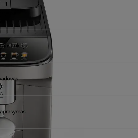
pėjimai
 instrukcija
vadovas
 aprašymas