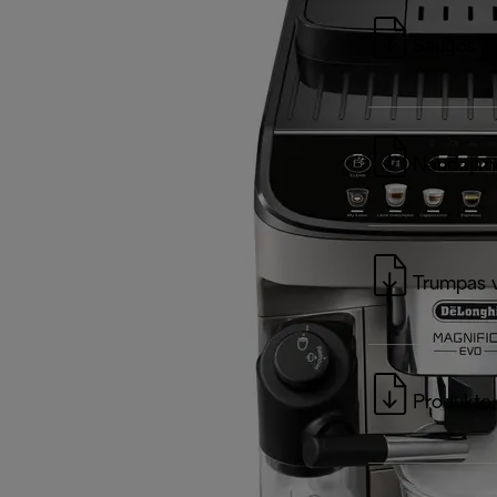
Saugos įs
Naudojimo
Trumpas 
Produkto