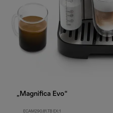
„Magnifica Evo“
ECAM290.81.TB EX:1