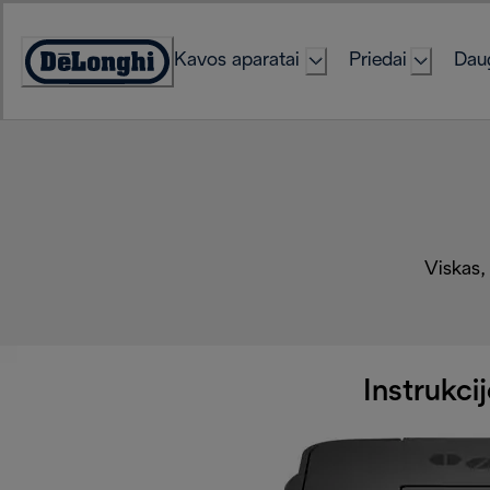
Skip
to
Kavos aparatai
Priedai
Daug
Content
Accessibility
Statement
Viskas, 
Instrukcij