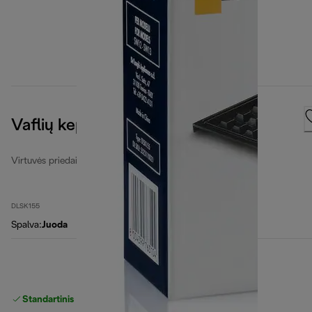
Vaflių keptuvo kaitlentės
Virtuvės priedai
DLSK155
Spalva
:
Juoda
Standartinis nemokamas
Pristatymas