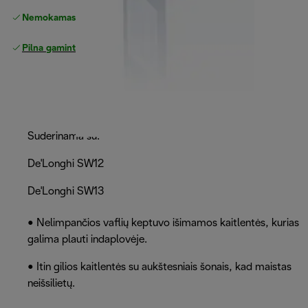
Nemokamas grąžinimas
Pilna gamintojo garantija
Suderinama su:
De'Longhi SW12
De'Longhi SW13
• Nelimpančios vaflių keptuvo išimamos kaitlentės, kurias
galima plauti indaplovėje.
• Itin gilios kaitlentės su aukštesniais šonais, kad maistas
neišsilietų.