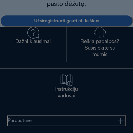
pašto dėžutę.
Užsiregistruoti gauti el. laiškus
Dažni klausimai
Reikia pagalbos?
Susisiekite su
mumis
Instrukcijų
vadovai
Parduotuvė