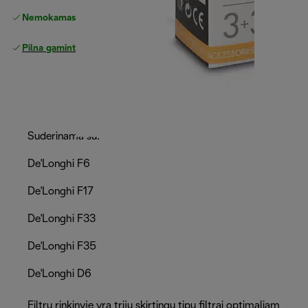
Nemokamas grąžinimas
Pilna gamintojo garantija
Suderinama su:
De'Longhi F6
De'Longhi F17
De'Longhi F33
De'Longhi F35
De'Longhi D6
Filtrų rinkinyje yra trijų skirtingų tipų filtrai optimaliam