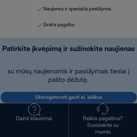
Naujienos ir specialūs pasiūlymai
Greita pagalba
Patirkite įkvėpimą ir sužinokite naujienas
su mūsų naujienomis ir pasiūlymais tiesiai į
pašto dėžutę.
Užsiregistruoti gauti el. laiškus
Dažni klausimai
Reikia pagalbos?
Susisiekite su
mumis