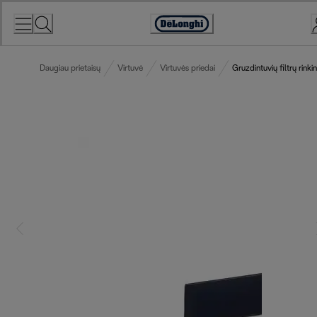
Skip
to
Accessibility
Content
Statement
Daugiau prietaisų
Virtuvė
Virtuvės priedai
Gruzdintuvių filtrų rinki