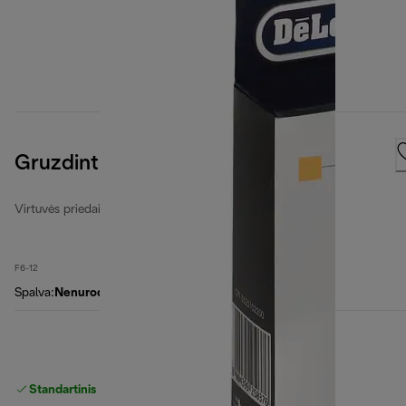
Gruzdintuvių filtrų rinkinys
Virtuvės priedai
F6-12
Spalva
:
Nenurodyta
Standartinis nemokamas
Pristatymas