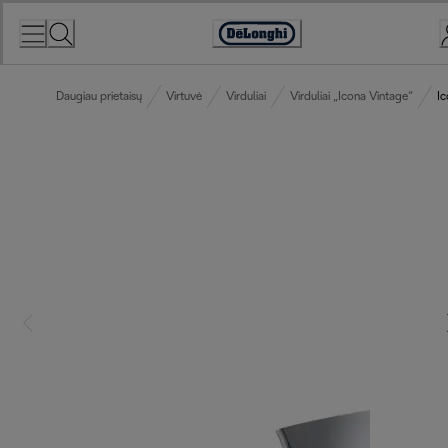
Skip
to
Accessibility
Content
Statement
Daugiau prietaisų
Virtuvė
Virduliai
Virduliai „Icona Vintage“
Ic