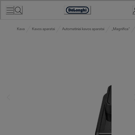
Skip
to
Accessibility
Content
Statement
Kava
Kavos aparatai
Automatiniai kavos aparatai
„Magnifica“