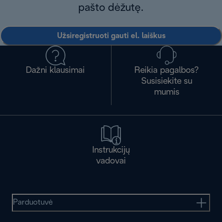
pašto dėžutę.
Užsiregistruoti gauti el. laiškus
Dažni klausimai
Reikia pagalbos?
Susisiekite su
mumis
Instrukcijų
vadovai
Parduotuvė