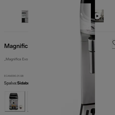
Magnifica Evo, Silver Black
„Magnifica Evo“
ECAM290.31.SB
Spalva
:
Sidabro