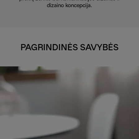
dizaino koncepcija.
PAGRINDINĖS SAVYBĖS