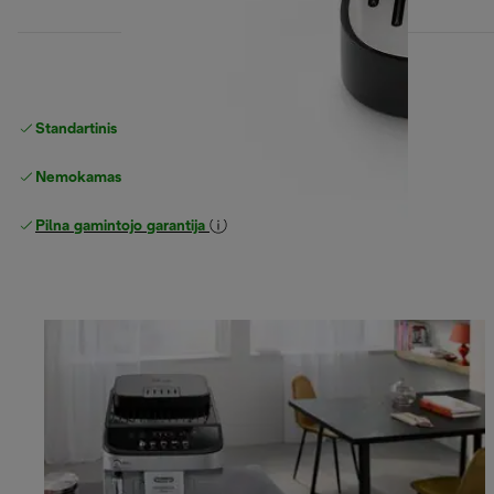
Standartinis nemokamas
Pristatymas
Nemokamas grąžinimas
Pilna gamintojo garantija