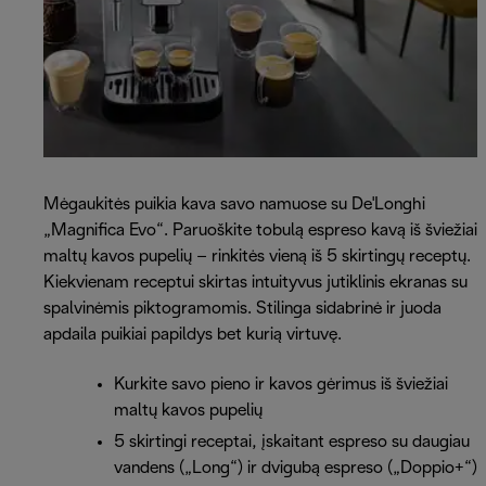
Mėgaukitės puikia kava savo namuose su De'Longhi
„Magnifica Evo“. Paruoškite tobulą espreso kavą iš šviežiai
maltų kavos pupelių – rinkitės vieną iš 5 skirtingų receptų.
Kiekvienam receptui skirtas intuityvus jutiklinis ekranas su
spalvinėmis piktogramomis. Stilinga sidabrinė ir juoda
apdaila puikiai papildys bet kurią virtuvę.
Kurkite savo pieno ir kavos gėrimus iš šviežiai
maltų kavos pupelių
5 skirtingi receptai, įskaitant espreso su daugiau
vandens („Long“) ir dvigubą espreso („Doppio+“)