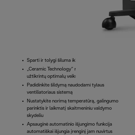
Sparti ir tolygi šiluma iki 65 m³ patalpoms
„Ceramic Technology“ reguliuojasi savaime, kad
užtikrintų optimalų veiksmingumą
Padidinkite šildymą naudodami tylaus
ventiliatoriaus sistemą
Nustatykite norimą temperatūrą, galingumo
parinktis ir laikmatį skaitmeniniu valdymo
skydeliu
Apsauginė automatinio išjungimo funkcija
automatiškai išjungia įrenginį jam nuvirtus