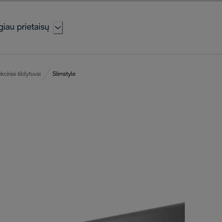
iau prietaisų
ciniai šildytuvai
Slimstyle