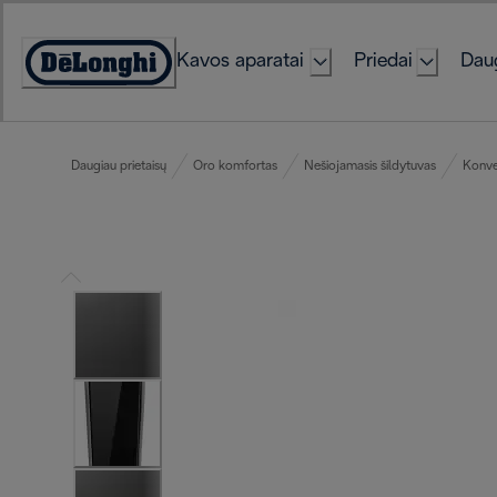
Skip
to
Kavos aparatai
Priedai
Daug
Content
Accessibility
Statement
Daugiau prietaisų
Oro komfortas
Nešiojamasis šildytuvas
Konvek