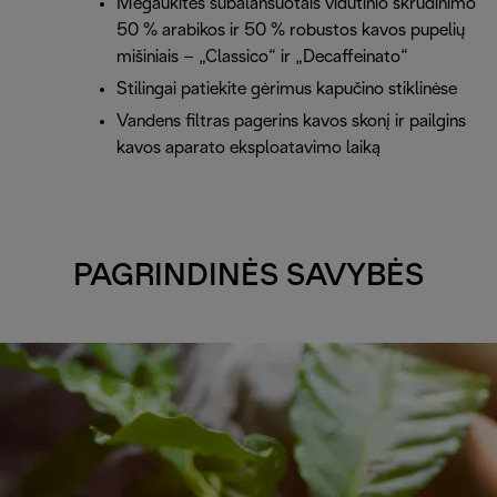
Mėgaukitės subalansuotais vidutinio skrudinimo
50 % arabikos ir 50 % robustos kavos pupelių
mišiniais – „Classico“ ir „Decaffeinato“
Stilingai patiekite gėrimus kapučino stiklinėse
Vandens filtras pagerins kavos skonį ir pailgins
kavos aparato eksploatavimo laiką
PAGRINDINĖS SAVYBĖS