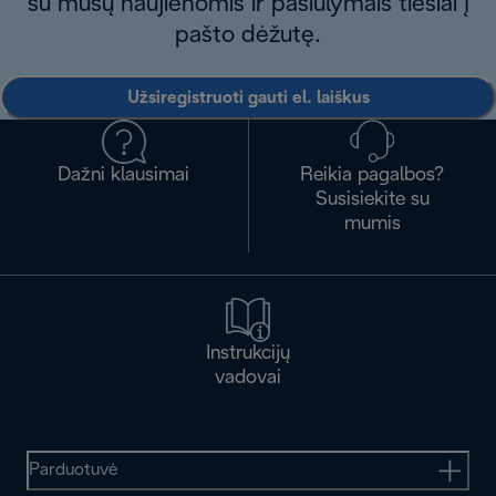
su mūsų naujienomis ir pasiūlymais tiesiai į
pašto dėžutę.
Užsiregistruoti gauti el. laiškus
Dažni klausimai
Reikia pagalbos?
Susisiekite su
mumis
Instrukcijų
vadovai
Parduotuvė