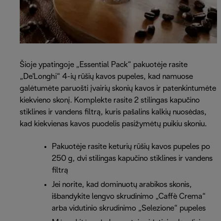
Šioje ypatingoje „Essential Pack“ pakuotėje rasite
„De'Longhi“ 4-ių rūšių kavos pupeles, kad namuose
galėtumėte paruošti įvairių skonių kavos ir patenkintumėte
kiekvieno skonį. Komplekte rasite 2 stilingas kapučino
stiklines ir vandens filtrą, kuris pašalins kalkių nuosėdas,
kad kiekvienas kavos puodelis pasižymėtų puikiu skoniu.
Pakuotėje rasite keturių rūšių kavos pupeles po
250 g, dvi stilingas kapučino stiklines ir vandens
filtrą
Jei norite, kad dominuotų arabikos skonis,
išbandykite lengvo skrudinimo „Caffè Crema“
arba vidutinio skrudinimo „Selezione“ pupeles