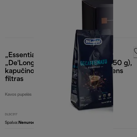
„Essential Pack“: keturių rūšių
„De'Longhi“ kavos pupelės (4 x 250 g),
kapučino stiklinės (2 vnt.) ir vandens
filtras
Kavos pupelės
DLSC317
Spalva
:
Nenurodyta