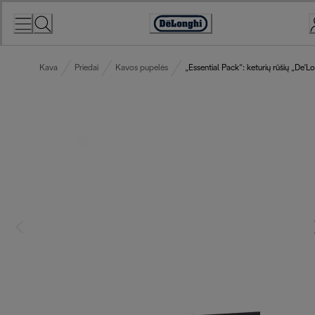
Skip
to
Accessibility
Content
Statement
Kava
Priedai
Kavos pupelės
„Essential Pack“: keturių rūšių „De'Lo