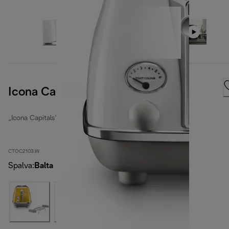
Icona Capitals Sidney White
„Icona Capitals“ skrudintuvai
CTOC2103.W
Spalva
:
Balta