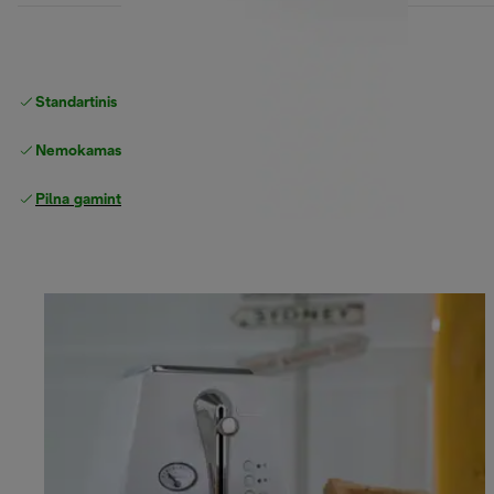
Standartinis nemokamas
Pristatymas
Nemokamas grąžinimas
Pilna gamintojo garantija