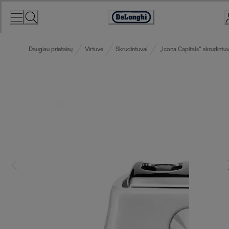
Skip
to
Accessibility
Content
Statement
Daugiau prietaisų
Virtuvė
Skrudintuvai
„Icona Capitals“ skrudintuv