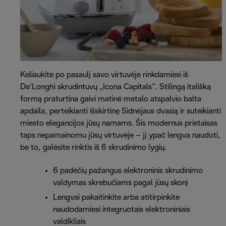
Keliaukite po pasaulį savo virtuvėje rinkdamiesi iš
De’Longhi skrudintuvų „Icona Capitals“. Stilingą itališką
formą praturtina gaivi matinė metalo atspalvio balta
apdaila, perteikianti išskirtinę Sidnėjaus dvasią ir suteikianti
miesto elegancijos jūsų namams. Šis modernus prietaisas
taps nepamainomu jūsų virtuvėje – jį ypač lengva naudoti,
be to, galėsite rinktis iš 6 skrudinimo lygių.
6 padėčių pažangus elektroninis skrudinimo
valdymas skrebučiams pagal jūsų skonį
Lengvai pakaitinkite arba atitirpinkite
naudodamiesi integruotais elektroniniais
valdikliais