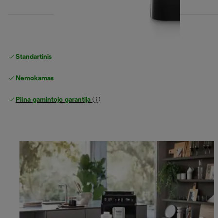
Standartinis nemokamas
Pristatymas
Nemokamas grąžinimas
Pilna gamintojo garantija