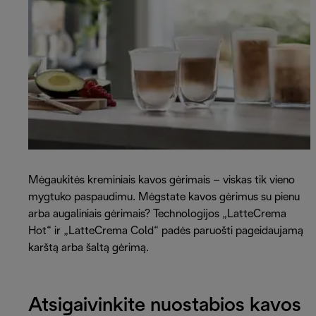
Mėgaukitės kreminiais kavos gėrimais – viskas tik vieno
mygtuko paspaudimu. Mėgstate kavos gėrimus su pienu
arba augaliniais gėrimais? Technologijos „LatteCrema
Hot“ ir „LatteCrema Cold“ padės paruošti pageidaujamą
karštą arba šaltą gėrimą.
Atsigaivinkite nuostabios kavos