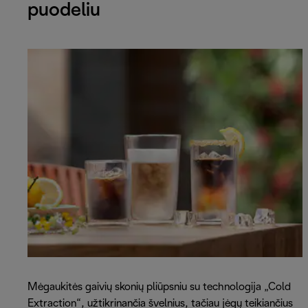
puodeliu
Mėgaukitės gaivių skonių pliūpsniu su technologija „Cold
Extraction“, užtikrinančia švelnius, tačiau jėgų teikiančius