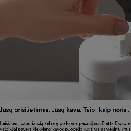
Jūsų prisilietimas. Jūsų kava. Taip, kaip norisi.
Leiskitės į užburiančią kelionę po kavos pasaulį su „Eletta Explore“ 
valdikliai pavers kiekvieno kavos puodelio ruošimą asmeniniu ritualu