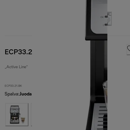
ECP33.21.BK
„Active Line“
ECP33.21.BK
Spalva
:
Juoda