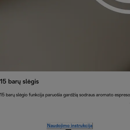
15 barų slėgis
15 barų slėgio funkcija paruošia gardžią sodraus aromato espreso
Naudojimo instrukcija