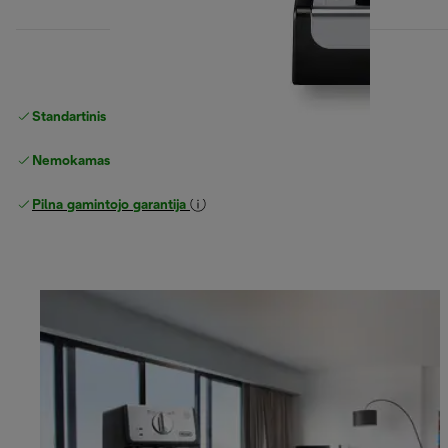
Standartinis nemokamas
Pristatymas
Nemokamas grąžinimas
Pilna gamintojo garantija