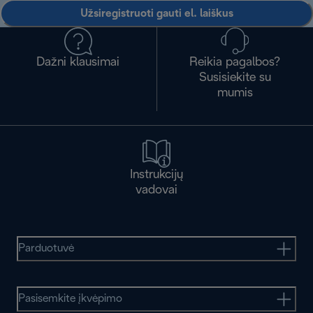
Užsiregistruoti gauti el. laiškus
Dažni klausimai
Reikia pagalbos?
Susisiekite su
mumis
Instrukcijų
vadovai
Parduotuvė
Pasisemkite įkvėpimo