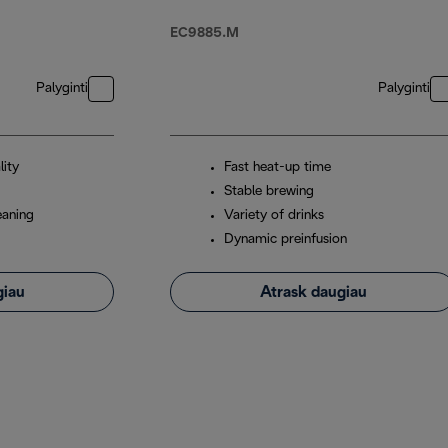
EC9885.M
Palyginti
Palyginti
lity
Fast heat-up time
Stable brewing
eaning
Variety of drinks
Dynamic preinfusion
giau
Atrask daugiau