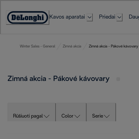
Skip
to
Kavos aparatai
Priedai
Daug
Content
Accessibility
Statement
Winter Sales - General
Zimná akcia
Zimná akcia - Pákové kávovary
Zimná akcia - Pákové kávovary
Rūšiuoti pagal
Color
Serie