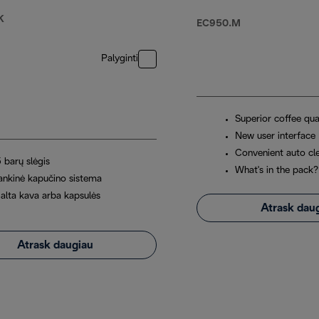
K
EC950.M
Palyginti
Superior coffee qua
New user interface
Convenient auto cl
 barų slėgis
What's in the pack?
ankinė kapučino sistema
alta kava arba kapsulės
Atrask dau
Atrask daugiau