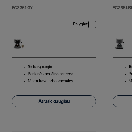
ECZ351.GY
ECZ351.B
Palyginti
15 barų slėgis
15
Rankinė kapučino sistema
R
Malta kava arba kapsulės
M
Atrask daugiau