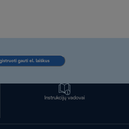
istruoti gauti el. laiškus
Instrukcijų vadovai