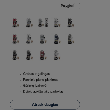
Palyginti
Greitas ir galingas
Rankinis pieno plakimas
Gėrimų įvairovė
Dviejų aukštų lašų padėklas
Atrask daugiau