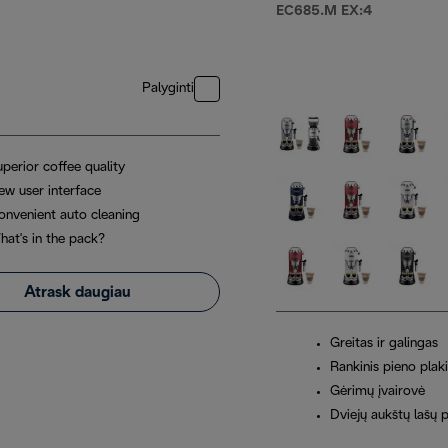
EC685.M EX:4
Palyginti
perior coffee quality
ew user interface
onvenient auto cleaning
hat's in the pack?
Atrask daugiau
Greitas ir galingas
Rankinis pieno pla
Gėrimų įvairovė
Dviejų aukštų lašų 