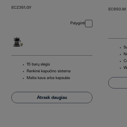
ECZ351.GY
EC950.M
Palyginti
Su
N
C
15 barų slėgis
W
Rankinė kapučino sistema
Malta kava arba kapsulės
Atrask daugiau