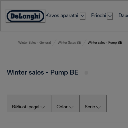
Skip
to
Kavos aparatai
Priedai
Daug
Content
Accessibility
Statement
Winter Sales - General
Winter Sales BE
Winter sales - Pump BE
Winter sales - Pump BE
Rūšiuoti pagal
Color
Serie