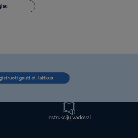
giau
istruoti gauti el. laiškus
Instrukcijų vadovai