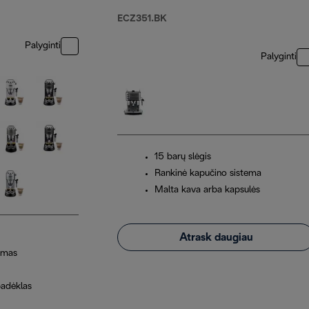
ECZ351.BK
Palyginti
Palyginti
15 barų slėgis
Rankinė kapučino sistema
Malta kava arba kapsulės
Atrask daugiau
kimas
padėklas