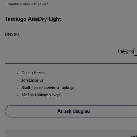
„TASCIUGO ARIADRY LIGHT“
Tasciugo AriaDry Light
DNS80
Palyginti
Dulkių filtras
Jonizatorius
Skalbinių džiovinimo funkcija
Mažas triukšmo lygis
Atrask daugiau