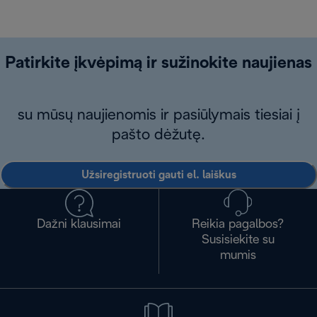
Patirkite įkvėpimą ir sužinokite naujienas
su mūsų naujienomis ir pasiūlymais tiesiai į
pašto dėžutę.
Užsiregistruoti gauti el. laiškus
Dažni klausimai
Reikia pagalbos?
Susisiekite su
mumis