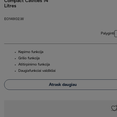
Compact Cavities 14
Litres
EO14902.W
Palyginti
Kepimo funkcija
Grilio funkcija
Atitirpinimo funkcija
Daugiafunkciai valdikliai
Atrask daugiau