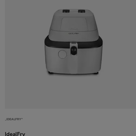
„IDEALFRY“
IdealFry