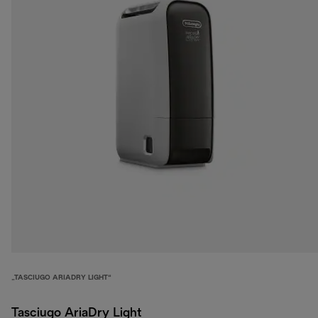
„TASCIUGO ARIADRY LIGHT“
Tasciugo AriaDry Light