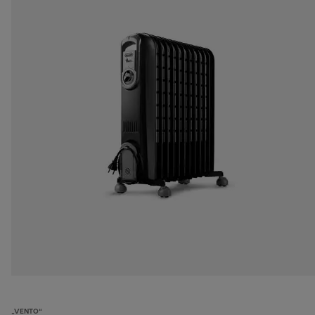
„VENTO“