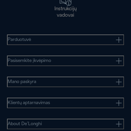
Instrukcijų
vadovai
Parduotuvė
Pasisemkite įkvėpimo
Mano paskyra
Klientų aptarnavimas
About De’Longhi