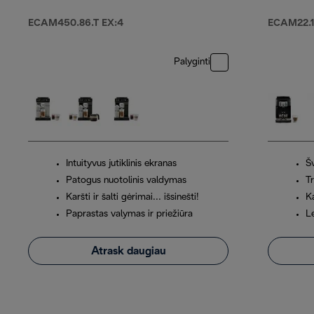
ECAM450.86.T EX:4
ECAM22.1
Palyginti
Intuityvus jutiklinis ekranas
Š
Patogus nuotolinis valdymas
Tr
Karšti ir šalti gėrimai... išsinešti!
Ka
Paprastas valymas ir priežiūra
L
Atrask daugiau