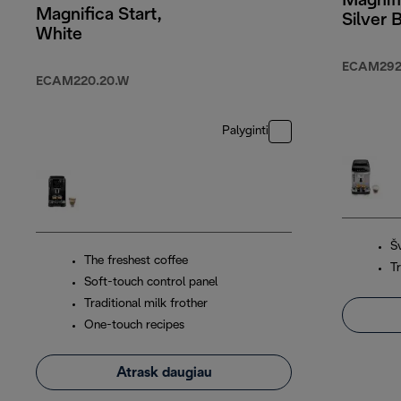
Magnifi
Magnifica Start,
Silver 
White
ECAM292
ECAM220.20.W
Palyginti
Š
The freshest coffee
Tr
Soft-touch control panel
Traditional milk frother
One-touch recipes
Atrask daugiau