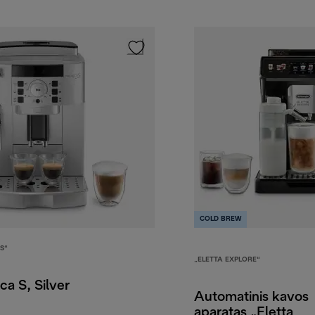
COLD BREW
S“
„ELETTA EXPLORE“
ca S, Silver
Automatinis kavos
aparatas „Eletta