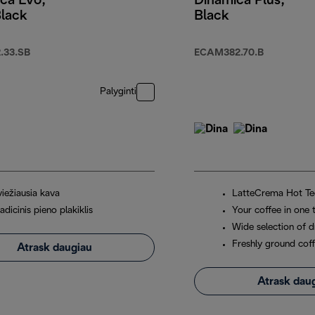
ca Evo,
Dinamica Plus,
Black
Black
.33.SB
ECAM382.70.B
Palyginti
viežiausia kava
LatteCrema Hot Te
adicinis pieno plakiklis
Your coffee in one 
Wide selection of d
Freshly ground cof
Atrask daugiau
Atrask dau