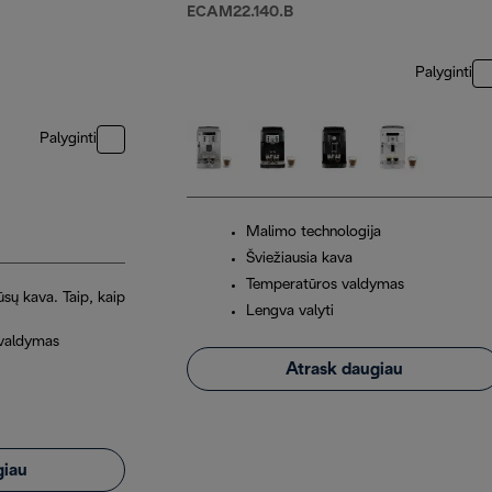
ECAM22.140.B
Palyginti
Palyginti
Malimo technologija
Šviežiausia kava
Temperatūros valdymas
Jūsų kava. Taip, kaip
Lengva valyti
 valdymas
Atrask daugiau
giau