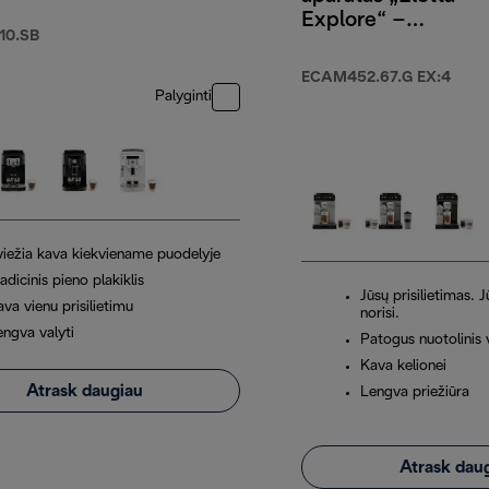
Explore“ –
10.SB
ECAM452.67.G
EX:4
ECAM452.67.G EX:4
Palyginti
viežia kava kiekviename puodelyje
adicinis pieno plakiklis
Jūsų prisilietimas. 
va vienu prisilietimu
norisi.
engva valyti
Patogus nuotolinis
Kava kelionei
Atrask daugiau
Lengva priežiūra
Atrask dau