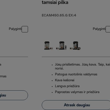
tamsiai pilka
ECAM450.65.G EX:4
Palyginti
Palyginti
a
Jūsų prisilietimas. Jūsų kava. Taip, ka
norisi.
Patogus nuotolinis valdymas
ymas
Kava kelionei
Lengva priežiūra
Paprastas valymas ir priežiūra
giau
Atrask daugiau