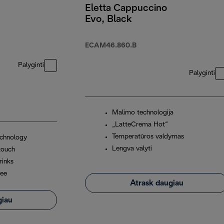
Eletta Cappuccino
Evo, Black
ECAM46.860.B
Palyginti
Palyginti
Malimo technologija
„LatteCrema Hot“
Temperatūros valdymas
chnology
Lengva valyti
touch
rinks
fee
Atrask daugiau
giau