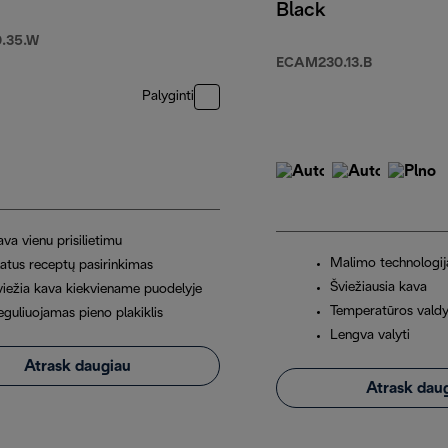
Black
.35.W
ECAM230.13.B
Palyginti
va vienu prisilietimu
Malimo technologij
latus receptų pasirinkimas
Šviežiausia kava
viežia kava kiekviename puodelyje
Temperatūros vald
eguliuojamas pieno plakiklis
Lengva valyti
Atrask daugiau
Atrask dau