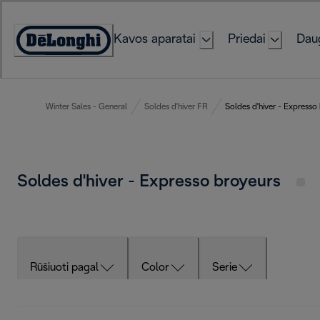
Skip
to
Kavos aparatai
Priedai
Daug
Content
Accessibility
Statement
Winter Sales - General
Soldes d'hiver FR
Soldes d'hiver - Expresso
Soldes d'hiver - Expresso broyeurs
Rūšiuoti pagal
Color
Serie