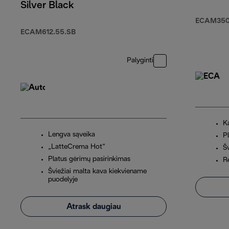
Silver Black
ECAM350
ECAM612.55.SB
Palyginti
Ka
Lengva sąveika
P
„LatteCrema Hot“
Š
Platus gėrimų pasirinkimas
R
Šviežiai malta kava kiekviename
puodelyje
Atrask daugiau