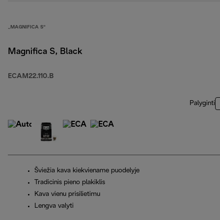
„MAGNIFICA S“
Magnifica S, Black
ECAM22.110.B
Palyginti
Šviežia kava kiekviename puodelyje
Tradicinis pieno plakiklis
Kava vienu prisilietimu
Lengva valyti