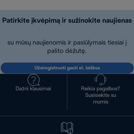
Patirkite įkvėpimą ir sužinokite naujienas
su mūsų naujienomis ir pasiūlymais tiesiai į
pašto dėžutę.
Užsiregistruoti gauti el. laiškus
Dažni klausimai
Reikia pagalbos?
Susisiekite su
mumis