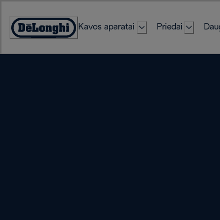
Skip
to
Kavos aparatai
Priedai
Daug
Content
Accessibility
Statement