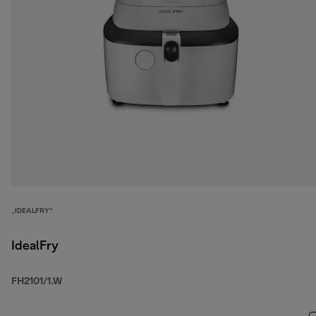
„IDEALFRY“
IdealFry
FH2101/1.W