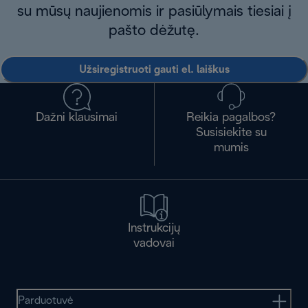
su mūsų naujienomis ir pasiūlymais tiesiai į
pašto dėžutę.
Užsiregistruoti gauti el. laiškus
Dažni klausimai
Reikia pagalbos?
Susisiekite su
mumis
Instrukcijų
vadovai
Parduotuvė