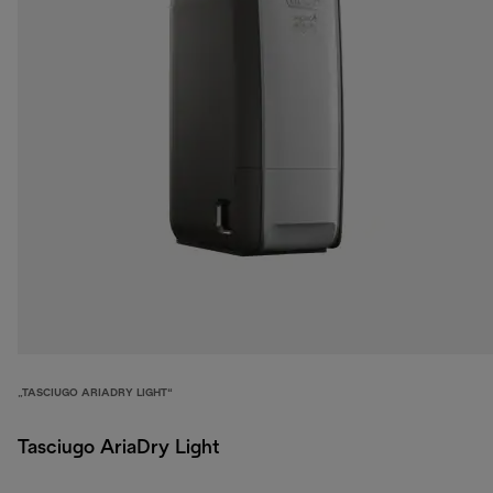
„TASCIUGO ARIADRY LIGHT“
Tasciugo AriaDry Light