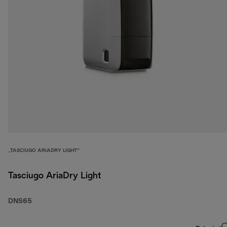
„TASCIUGO ARIADRY LIGHT“
Tasciugo AriaDry Light
DNS65