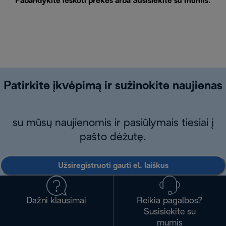
Pabandykite ieškoti prekės arba
Susisiekite su mumis
.
Patirkite įkvėpimą ir sužinokite naujienas
su mūsų naujienomis ir pasiūlymais tiesiai į
pašto dėžutę.
Užsiregistruoti gauti el. laiškus
Dažni klausimai
Reikia pagalbos?
Susisiekite su
mumis