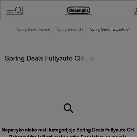
Skip
to
Accessibility
Content
Statement
Spring Deals General
Spring Deals CH
Spring Deals Fullyauto CH
Spring Deals Fullyauto CH
Nepavyko nieko rasti kategorijoje Spring Deals Fullyauto CH.