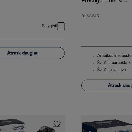
Prestige“, 65 %
arabikos ir 35 %
robustos, 1 kg
DLSC615
Palyginti
Atrask daugiau
Arabikos ir robusto
Šviežiai paruošta k
Šviežiausia kava
Atrask dau