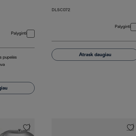
DLSC072
Palyginti
Palyginti
Atrask daugiau
s pupelės
ava
giau