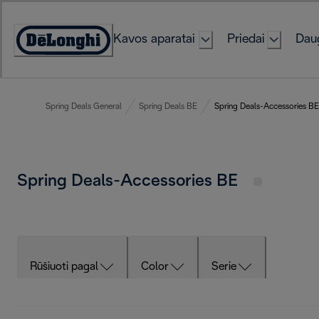
Skip
to
Kavos aparatai
Priedai
Daug
Content
Accessibility
Statement
Spring Deals General
Spring Deals BE
Spring Deals-Accessories BE
Spring Deals-Accessories BE
Rūšiuoti pagal
Color
Serie