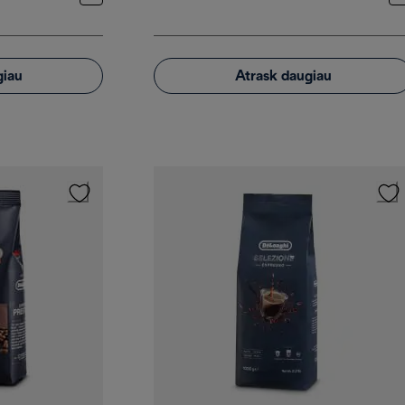
giau
Atrask daugiau