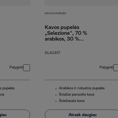
KAVOS PUPELĖS
Kavos pupelės
„Selezione“, 70 %
arabikos, 30 %
robustos, 1 kg
DLSC617
Palyginti
Palyginti
s pupelės
Arabikos ir robustos pupelės
ava
Šviežiai paruošta kava
Šviežiausia kava
giau
Atrask daugiau