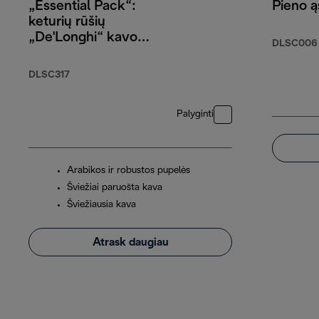
„Essential Pack“:
Pieno ą
keturių rūšių
„De'Longhi“ kavos
DLSC006
pupelės (4 x
250 g), kapučino
DLSC317
stiklinės (2 vnt.) ir
vandens filtras
Palyginti
Arabikos ir robustos pupelės
Šviežiai paruošta kava
Šviežiausia kava
Atrask daugiau