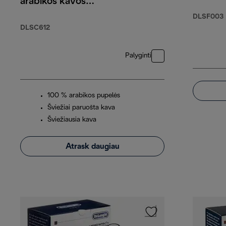
arabikos kavos
pupelės, 250 g
DLSF003
DLSC612
Palyginti
100 % arabikos pupelės
Šviežiai paruošta kava
Šviežiausia kava
Atrask daugiau