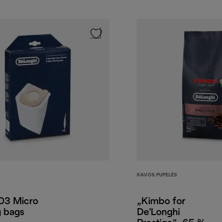
KAVOS PUPELĖS
3 Micro
„Kimbo for
g bags
De'Longhi