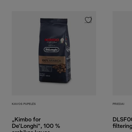
KAVOS PUPELĖS
PRIEDAI
„Kimbo for
DLSF00
De’Longhi“, 100 %
filterin