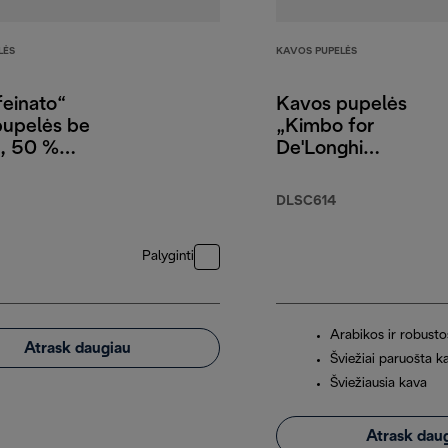
LĖS
KAVOS PUPELĖS
einato“
Kavos pupelės
pupelės be
„Kimbo for
o, 50 %
De'Longhi
s, 50 %
Prestige“, 65 %
os, 250 g
arabikos ir 35 %
DLSC614
robustos, 250 g
Palyginti
Arabikos ir robusto
Atrask daugiau
Šviežiai paruošta k
Šviežiausia kava
Atrask dau