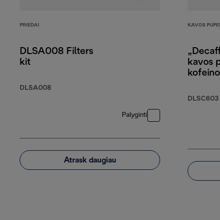
PRIEDAI
KAVOS PUPE
DLSA008 Filters
„Decaff
kit
kavos 
kofein
arabiko
DLSA008
robust
DLSC603
Palyginti
Atrask daugiau