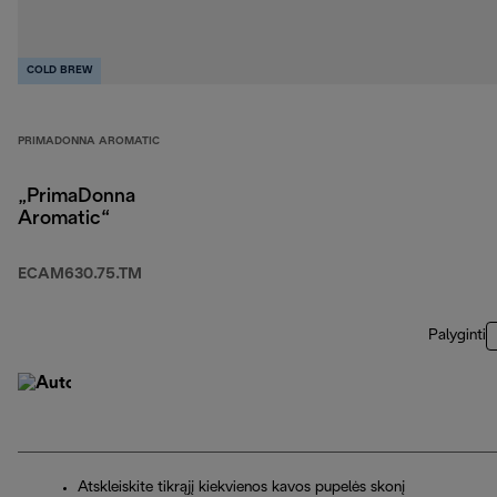
COLD BREW
PRIMADONNA AROMATIC
„PrimaDonna
Aromatic“
ECAM630.75.TM
Palyginti
Atskleiskite tikrąjį kiekvienos kavos pupelės skonį