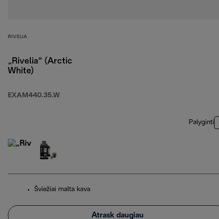
RIVELIA
„Rivelia“ (Arctic
White)
EXAM440.35.W
Palyginti
Šviežiai malta kava
Atrask daugiau