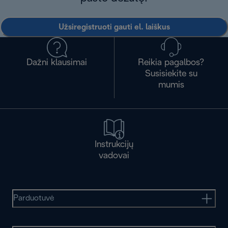
Užsiregistruoti gauti el. laiškus
Dažni klausimai
Reikia pagalbos?
Susisiekite su
mumis
Instrukcijų
vadovai
Parduotuvė