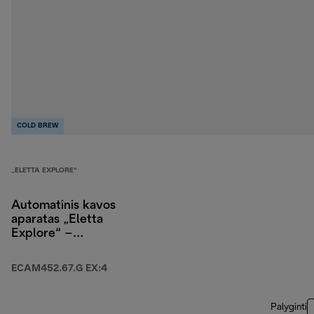
COLD BREW
„ELETTA EXPLORE“
Automatinis kavos
aparatas „Eletta
Explore“ –
ECAM452.67.G EX:4
ECAM452.67.G EX:4
Palyginti