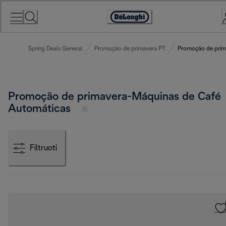
Skip
to
Accessibility
Content
Statement
Spring Deals General
Promoção de primavera PT
Promoção de prim
Promoção de primavera-Máquinas de Café
Automáticas
Filtruoti