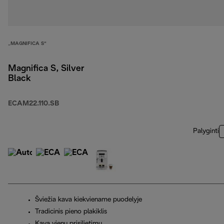
„MAGNIFICA S“
Magnifica S, Silver
Black
ECAM22.110.SB
Palyginti
Šviežia kava kiekviename puodelyje
Tradicinis pieno plakiklis
Kava vienu prisilietimu