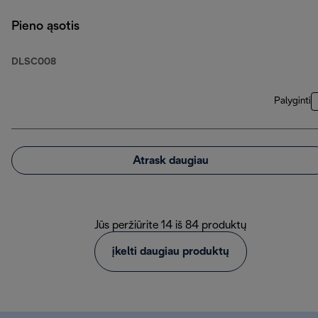
Pieno ąsotis
DLSC008
Palyginti
Atrask daugiau
Jūs peržiūrite 14 iš 84 produktų
įkelti daugiau produktų