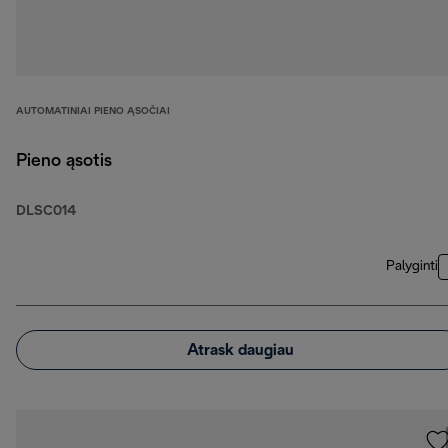
AUTOMATINIAI PIENO ĄSOČIAI
Pieno ąsotis
DLSC014
Palyginti
Atrask daugiau