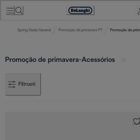
Skip
to
Accessibility
Content
Statement
Spring Deals General
Promoção de primavera PT
Promoção de prim
Promoção de primavera-Acessórios
Filtruoti