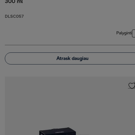
300 ml
DLSC057
Palyginti
Atrask daugiau