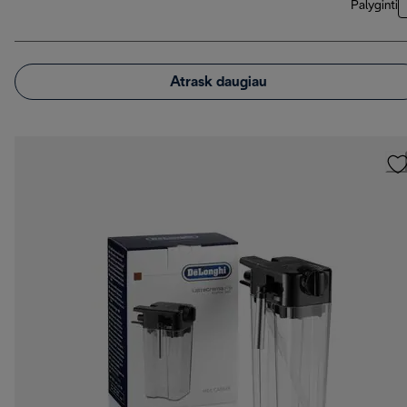
Palyginti
Atrask daugiau