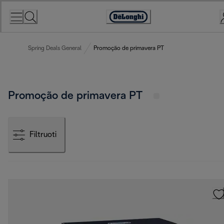
Skip
to
Accessibility
Content
Statement
Spring Deals General
Promoção de primavera PT
Promoção de primavera PT
Filtruoti