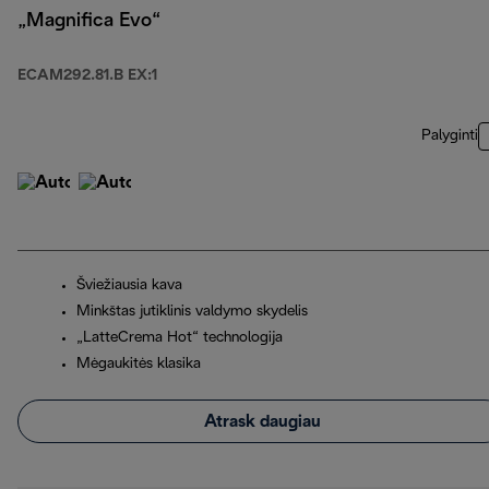
„Magnifica Evo“
ECAM292.81.B EX:1
Palyginti
Šviežiausia kava
Minkštas jutiklinis valdymo skydelis
„LatteCrema Hot“ technologija
Mėgaukitės klasika
Atrask daugiau