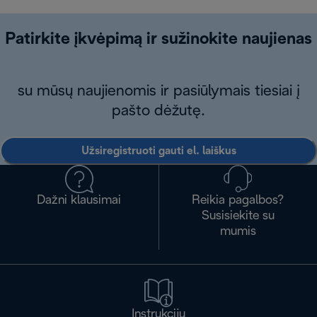
Patirkite įkvėpimą ir sužinokite naujienas
su mūsų naujienomis ir pasiūlymais tiesiai į
pašto dėžutę.
Užsiregistruoti gauti el. laiškus
Dažni klausimai
Reikia pagalbos?
Susisiekite su
mumis
Instrukcijų