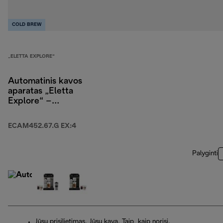
COLD BREW
„ELETTA EXPLORE“
Automatinis kavos
aparatas „Eletta
Explore“ –
ECAM452.67.G EX:4
ECAM452.67.G EX:4
Palyginti
Jūsų prisilietimas. Jūsų kava. Taip, kaip norisi.