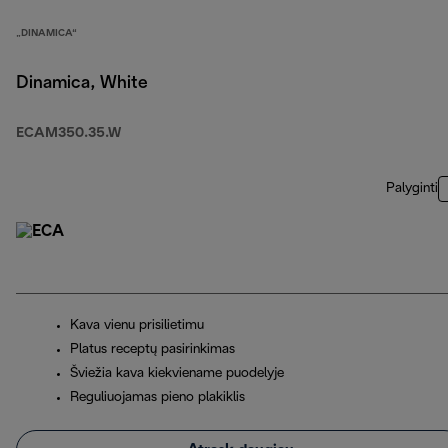
„DINAMICA“
Dinamica, White
ECAM350.35.W
Palyginti
Kava vienu prisilietimu
Platus receptų pasirinkimas
Šviežia kava kiekviename puodelyje
Reguliuojamas pieno plakiklis