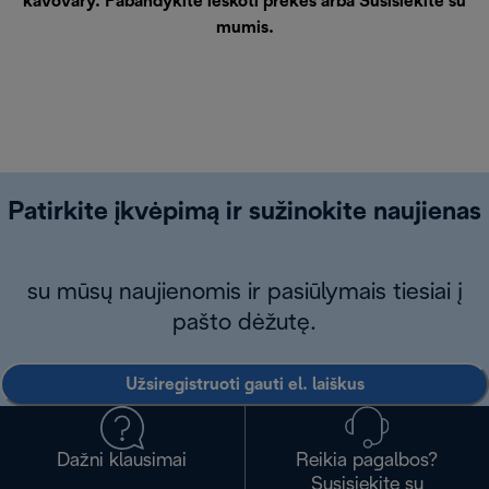
kávovary. Pabandykite ieškoti prekės arba
Susisiekite su
mumis
.
Patirkite įkvėpimą ir sužinokite naujienas
su mūsų naujienomis ir pasiūlymais tiesiai į
pašto dėžutę.
Užsiregistruoti gauti el. laiškus
Dažni klausimai
Reikia pagalbos?
Susisiekite su