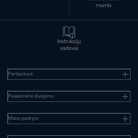
mumis
Instrukcijų
vadovai
Parduotuvė
Pasisemkite įkvėpimo
Mano paskyra