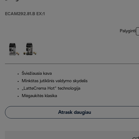
ECAM292.81.B EX:1
Palyginti
Šviežiausia kava
Minkštas jutiklinis valdymo skydelis
„LatteCrema Hot“ technologija
Mėgaukitės klasika
Atrask daugiau