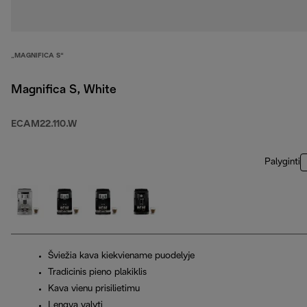
„MAGNIFICA S“
Magnifica S, White
ECAM22.110.W
Palyginti
Šviežia kava kiekviename puodelyje
Tradicinis pieno plakiklis
Kava vienu prisilietimu
Lengva valyti