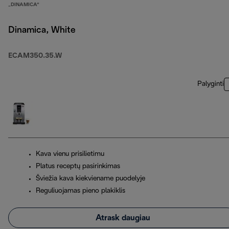
„DINAMICA“
Dinamica, White
ECAM350.35.W
Palyginti
Kava vienu prisilietimu
Platus receptų pasirinkimas
Šviežia kava kiekviename puodelyje
Reguliuojamas pieno plakiklis
Atrask daugiau