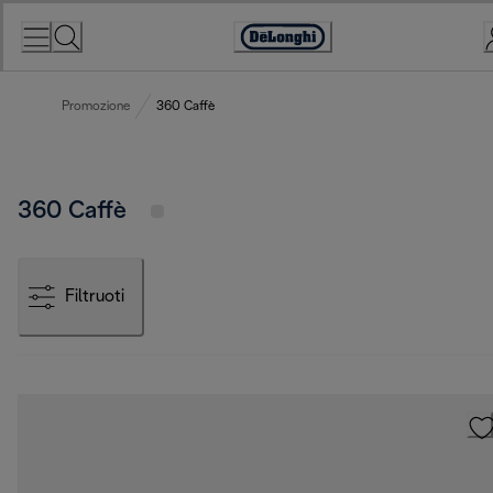
Skip
to
Accessibility
Content
Statement
Promozione
360 Caffè
360 Caffè
Filtruoti