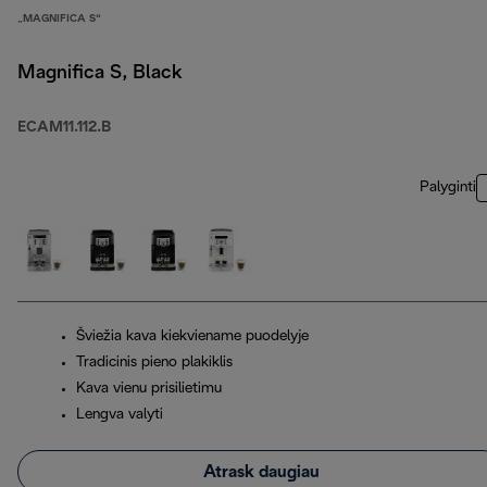
„MAGNIFICA S“
Magnifica S, Black
ECAM11.112.B
Palyginti
Šviežia kava kiekviename puodelyje
Tradicinis pieno plakiklis
Kava vienu prisilietimu
Lengva valyti
Atrask daugiau