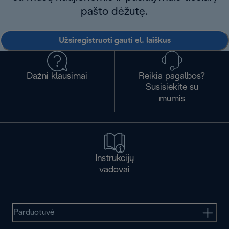
pašto dėžutę.
Užsiregistruoti gauti el. laiškus
Dažni klausimai
Reikia pagalbos?
Susisiekite su
mumis
Instrukcijų
vadovai
Parduotuvė