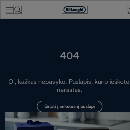
Skip
to
Accessibility
Content
Statement
404
Oi, kažkas nepavyko. Puslapis, kurio ieškote
nerastas.
Grįžti į ankstesnį puslapį