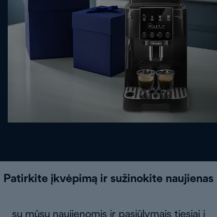
Patirkite įkvėpimą ir sužinokite naujienas
su mūsų naujienomis ir pasiūlymais tiesiai į