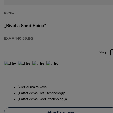
RIVELIA
„Rivelia Sand Beige“
EXAM440.55.BG
Palyginti
Šviežiai malta kava
„LatteCrema Hot“ technologija
„LatteCrema Cool“ technologija
Atrask daugiau