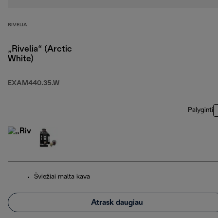
RIVELIA
„Rivelia“ (Arctic
White)
EXAM440.35.W
Palyginti
Šviežiai malta kava
Atrask daugiau