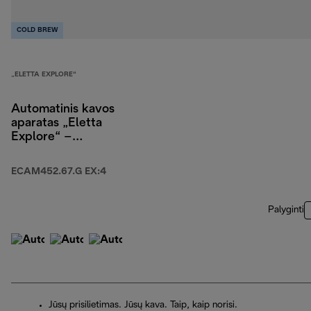
COLD BREW
„ELETTA EXPLORE“
Automatinis kavos
aparatas „Eletta
Explore“ –
ECAM452.67.G EX:4
ECAM452.67.G EX:4
Palyginti
Jūsų prisilietimas. Jūsų kava. Taip, kaip norisi.