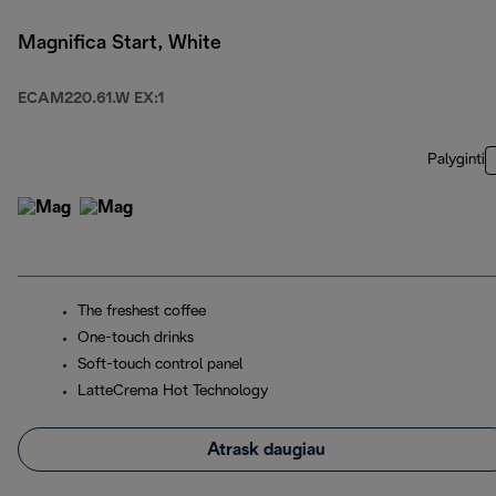
Magnifica Start, White
ECAM220.61.W EX:1
Palyginti
The freshest coffee
One-touch drinks
Soft-touch control panel
LatteCrema Hot Technology
Atrask daugiau