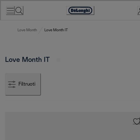
Skip
to
Accessibility
Content
Statement
Love Month
Love Month IT
Love Month IT
Filtruoti