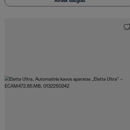
Atrask daugiau