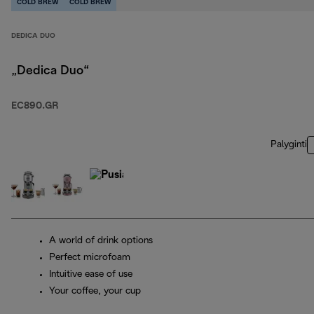
COLD BREW
COLD BREW
DEDICA DUO
„Dedica Duo“
EC890.GR
Palyginti
A world of drink options
Perfect microfoam
Intuitive ease of use
Your coffee, your cup