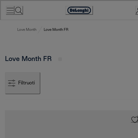
Skip
to
Accessibility
Content
Statement
Love Month
Love Month FR
Love Month FR
Filtruoti