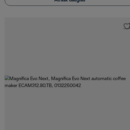
Atrask daugiau