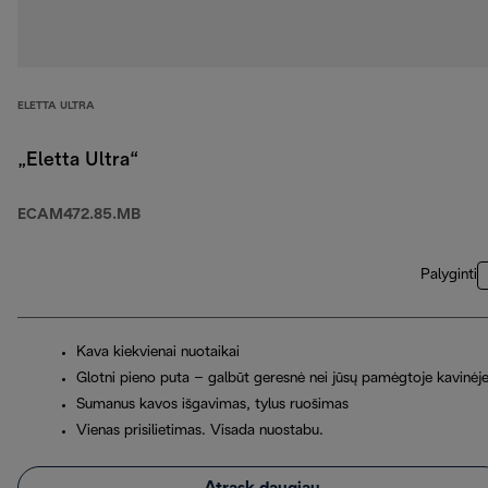
ELETTA ULTRA
„Eletta Ultra“
ECAM472.85.MB
Palyginti
Kava kiekvienai nuotaikai
Glotni pieno puta – galbūt geresnė nei jūsų pamėgtoje kavinėj
Sumanus kavos išgavimas, tylus ruošimas
Vienas prisilietimas. Visada nuostabu.