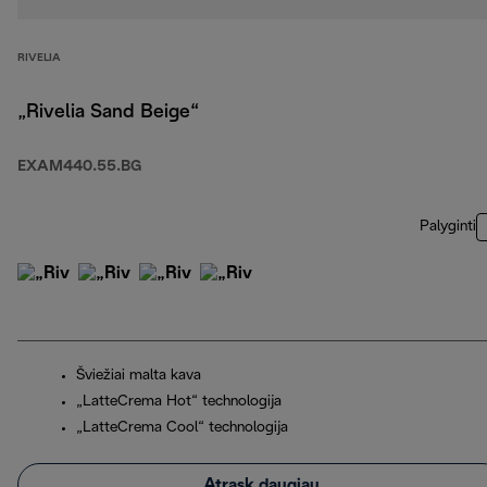
RIVELIA
„Rivelia Sand Beige“
EXAM440.55.BG
Palyginti
Šviežiai malta kava
„LatteCrema Hot“ technologija
„LatteCrema Cool“ technologija
Atrask daugiau