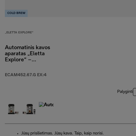
COLD BREW
„ELETTA EXPLORE“
Automatinis kavos
aparatas „Eletta
Explore“ –
ECAM452.67.G EX:4
ECAM452.67.G EX:4
Palyginti
Jūsų prisilietimas. Jūsų kava. Taip, kaip norisi.