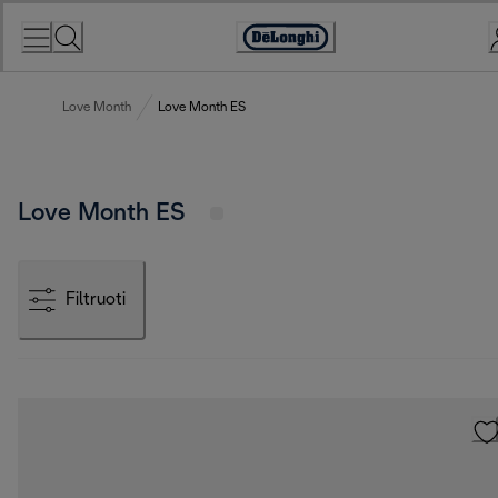
Skip
to
Accessibility
Content
Statement
Love Month
Love Month ES
Love Month ES
Filtruoti