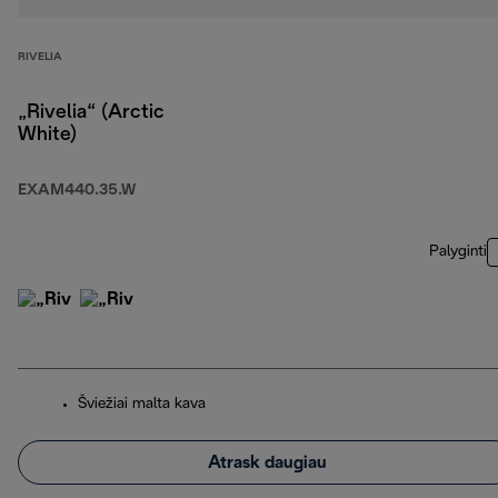
RIVELIA
„Rivelia“ (Arctic
White)
EXAM440.35.W
Palyginti
Šviežiai malta kava
Atrask daugiau