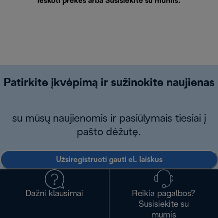
ieškoti prekės arba
Susisiekite su mumis
.
Patirkite įkvėpimą ir sužinokite naujienas
su mūsų naujienomis ir pasiūlymais tiesiai į
pašto dėžutę.
Užsiregistruoti gauti el. laiškus
Dažni klausimai
Reikia pagalbos?
Susisiekite su
mumis