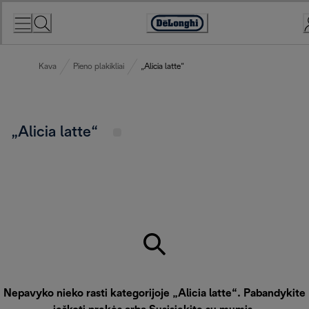
Skip
to
Accessibility
Content
Statement
Kava
Pieno plakikliai
„Alicia latte“
„Alicia latte“
Nepavyko nieko rasti kategorijoje „Alicia latte“. Pabandykite