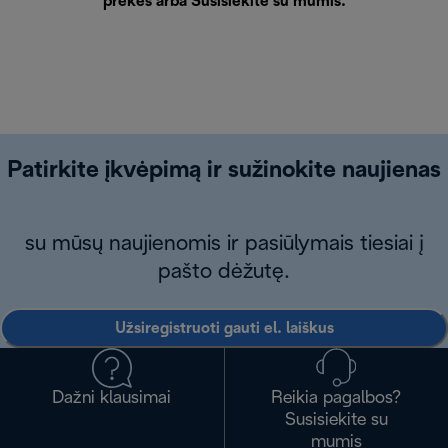
prekės arba
Susisiekite su mumis
.
Patirkite įkvėpimą ir sužinokite naujienas
su mūsų naujienomis ir pasiūlymais tiesiai į
pašto dėžutę.
Užsiregistruoti gauti el. laiškus
Dažni klausimai
Reikia pagalbos?
Susisiekite su
mumis