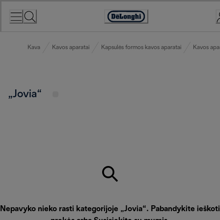
Skip
to
Accessibility
Content
Statement
Kava
Kavos aparatai
Kapsulės formos kavos aparatai
Kavos apar
„Jovia“
Nepavyko nieko rasti kategorijoje „Jovia“. Pabandykite ieškoti