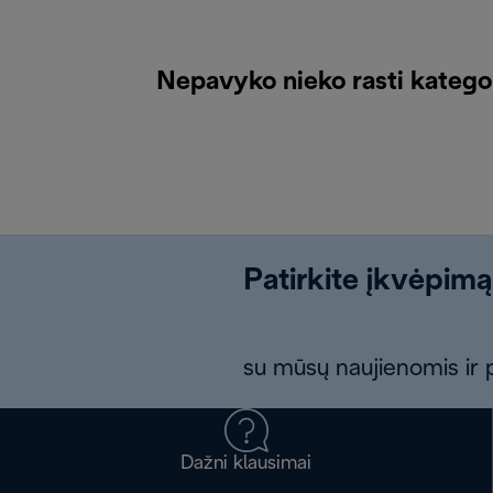
Nepavyko nieko rasti katego
Patirkite įkvėpimą
su mūsų naujienomis ir p
Dažni klausimai