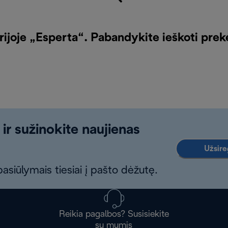
rijoje „Esperta“. Pabandykite ieškoti pre
 ir sužinokite naujienas
Užsireg
asiūlymais tiesiai į pašto dėžutę.
Reikia pagalbos? Susisiekite
su mumis