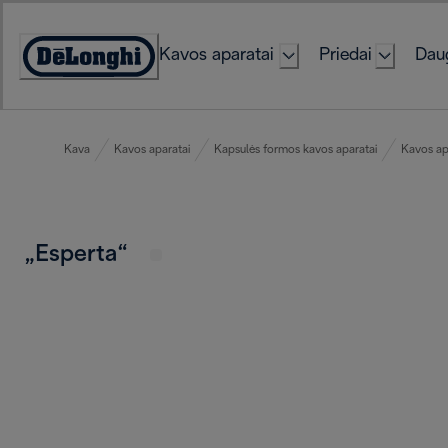
Skip
to
Kavos aparatai
Priedai
Daug
Content
Accessibility
Statement
Kava
Kavos aparatai
Kapsulės formos kavos aparatai
Kavos ap
„Esperta“