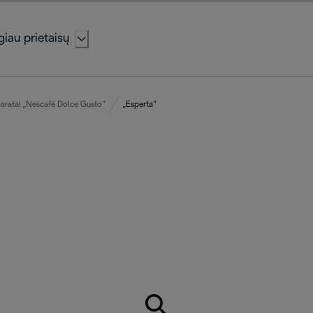
iau prietaisų
aratai „Nescafé Dolce Gusto“
„Esperta“