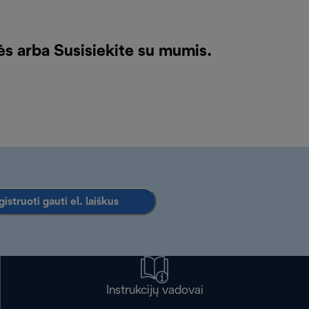
kės arba
Susisiekite su mumis
.
istruoti gauti el. laiškus
Instrukcijų vadovai