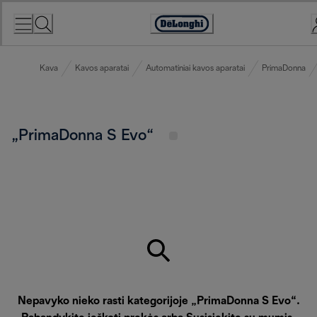
Skip
to
Accessibility
Content
Statement
Kava
Kavos aparatai
Automatiniai kavos aparatai
PrimaDonna
„PrimaDonna S Evo“
Nepavyko nieko rasti kategorijoje „PrimaDonna S Evo“.