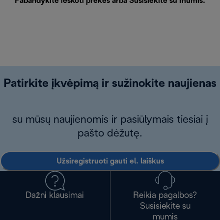
Pabandykite ieškoti prekės arba
Susisiekite su mumis
.
Patirkite įkvėpimą ir sužinokite naujienas
su mūsų naujienomis ir pasiūlymais tiesiai į
pašto dėžutę.
Užsiregistruoti gauti el. laiškus
Dažni klausimai
Reikia pagalbos?
Susisiekite su
mumis