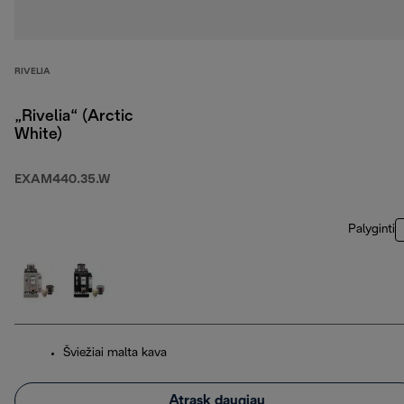
RIVELIA
„Rivelia“ (Arctic
White)
EXAM440.35.W
Palyginti
Šviežiai malta kava
Atrask daugiau