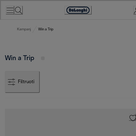
Skip
to
Accessibility
Content
Statement
Kampanj
Win a Trip
Win a Trip
Filtruoti