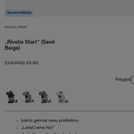
NAUJOS PREKĖS
RIVELIA START
„Rivelia Start“ (Sand
Beige)
EXAM422.55.BG
Palyginti
Įvairūs gėrimai vienu prisilietimu
„LatteCrema Hot“