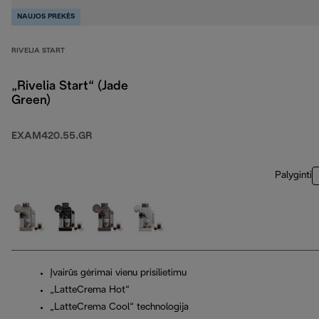
NAUJOS PREKĖS
RIVELIA START
„Rivelia Start“ (Jade
Green)
EXAM420.55.GR
Palyginti
Įvairūs gėrimai vienu prisilietimu
„LatteCrema Hot“
„LatteCrema Cool“ technologija