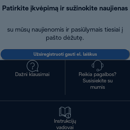
Patirkite įkvėpimą ir sužinokite naujienas
su mūsų naujienomis ir pasiūlymais tiesiai į
pašto dėžutę.
Užsiregistruoti gauti el. laiškus
Dažni klausimai
Reikia pagalbos?
Susisiekite su
mumis
Instrukcijų
vadovai