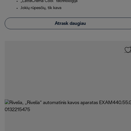
„LatteCrema Cool“ technologija
Jokių rūpesčių, tik kava
Atrask daugiau