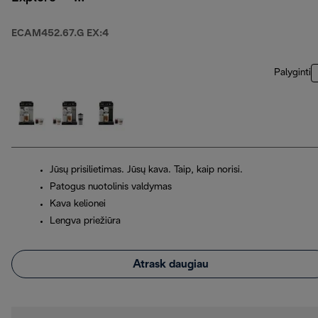
ECAM452.67.G EX:4
ECAM452.67.G EX:4
Palyginti
Jūsų prisilietimas. Jūsų kava. Taip, kaip norisi.
Patogus nuotolinis valdymas
Kava kelionei
Lengva priežiūra
Atrask daugiau