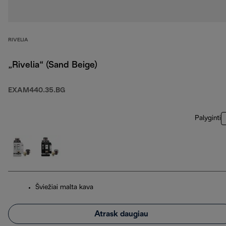
RIVELIA
„Rivelia“ (Sand Beige)
EXAM440.35.BG
Palyginti
Šviežiai malta kava
Atrask daugiau