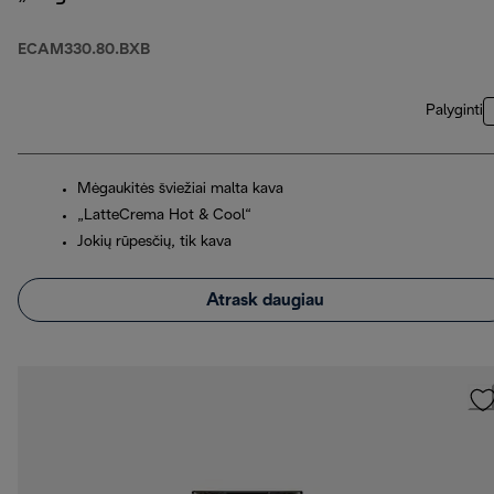
ECAM330.80.BXB
Palyginti
Mėgaukitės šviežiai malta kava
„LatteCrema Hot & Cool“
Jokių rūpesčių, tik kava
Atrask daugiau