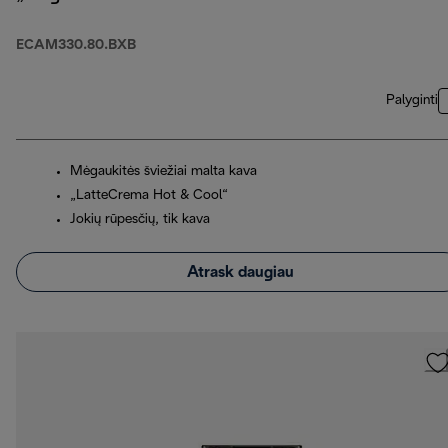
ECAM330.80.BXB
Palyginti
Mėgaukitės šviežiai malta kava
„LatteCrema Hot & Cool“
Jokių rūpesčių, tik kava
Atrask daugiau