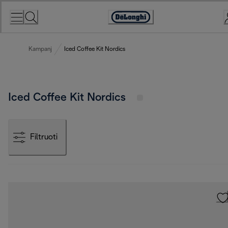
Skip
to
Accessibility
Content
Statement
Kampanj
Iced Coffee Kit Nordics
Iced Coffee Kit Nordics
Filtruoti