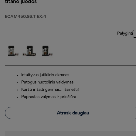
titano juodos
ECAM450.86.T EX:4
Palyginti
Intuityvus jutiklinis ekranas
Patogus nuotolinis valdymas
Karšti ir šalti gėrimai... išsinešti!
Paprastas valymas ir priežiūra
Atrask daugiau