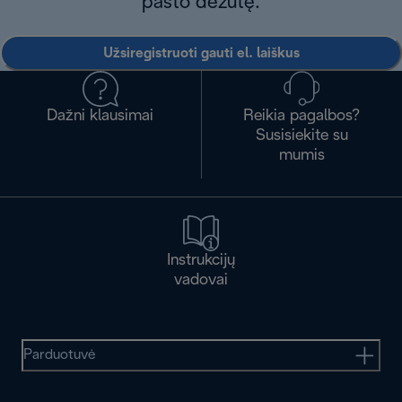
pašto dėžutę.
Užsiregistruoti gauti el. laiškus
Dažni klausimai
Reikia pagalbos?
Susisiekite su
mumis
Instrukcijų
vadovai
Parduotuvė