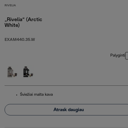
RIVELIA
„Rivelia“ (Arctic
White)
EXAM440.35.W
Palyginti
Šviežiai malta kava
Atrask daugiau