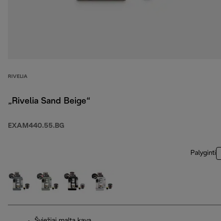
RIVELIA
„Rivelia Sand Beige“
EXAM440.55.BG
Palyginti
Šviežiai malta kava