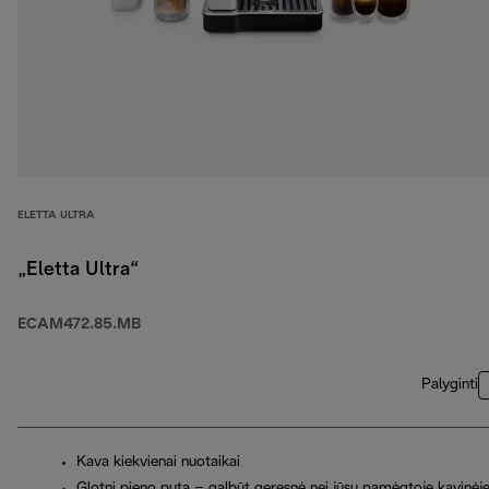
ELETTA ULTRA
„Eletta Ultra“
ECAM472.85.MB
Palyginti
Kava kiekvienai nuotaikai
Glotni pieno puta – galbūt geresnė nei jūsų pamėgtoje kavinėj