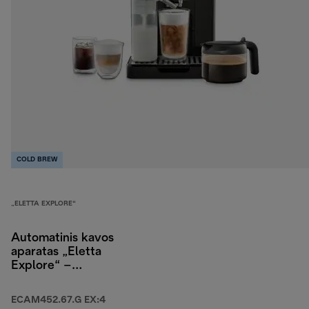
COLD BREW
„ELETTA EXPLORE“
Automatinis kavos
aparatas „Eletta
Explore“ –
ECAM452.67.G EX:4
ECAM452.67.G EX:4