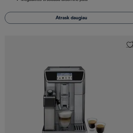
Atrask daugiau