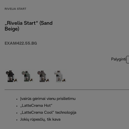
RIVELIA START
„Rivelia Start“ (Sand
Beige)
EXAM422.55.BG
Palyginti
Įvairūs gėrimai vienu prisilietimu
„LatteCrema Hot“
„LatteCrema Cool“ technologija
Jokių rūpesčių, tik kava