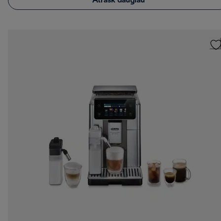
Atrask daugiau