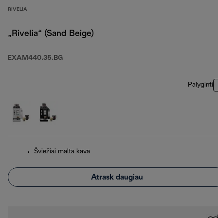
RIVELIA
„Rivelia“ (Sand Beige)
EXAM440.35.BG
Palyginti
Šviežiai malta kava
Atrask daugiau