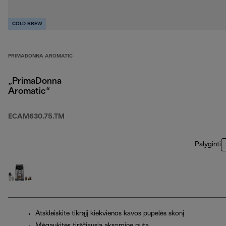
COLD BREW
PRIMADONNA AROMATIC
„PrimaDonna
Aromatic“
ECAM630.75.TM
Palyginti
Atskleiskite tikrąjį kiekvienos kavos pupelės skonį
Mėgaukitės tirščiausia aksomine puta