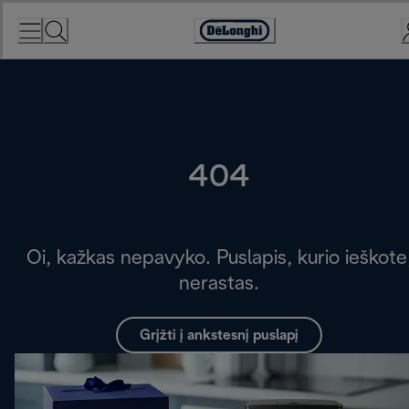
Skip
to
Accessibility
Content
Statement
404
Oi, kažkas nepavyko. Puslapis, kurio ieškote
nerastas.
Grįžti į ankstesnį puslapį