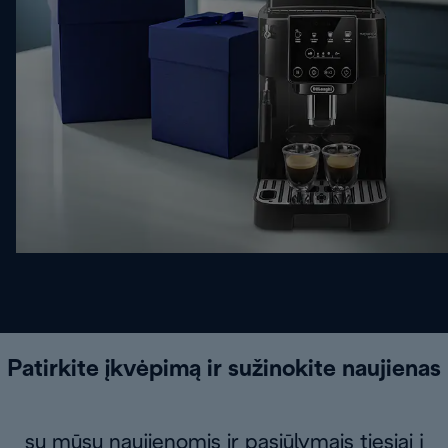
Patirkite įkvėpimą ir sužinokite naujienas
su mūsų naujienomis ir pasiūlymais tiesiai į