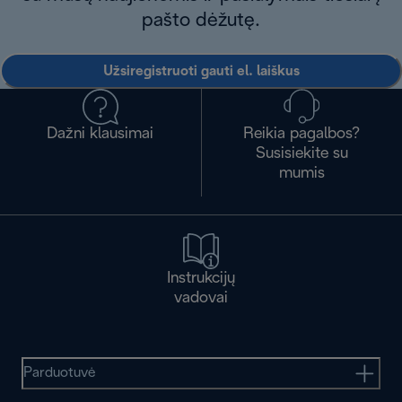
pašto dėžutę.
Užsiregistruoti gauti el. laiškus
Dažni klausimai
Reikia pagalbos?
Susisiekite su
mumis
Instrukcijų
vadovai
Parduotuvė