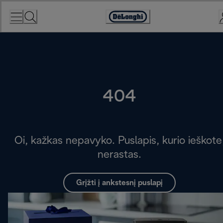
Skip
to
Accessibility
Content
Statement
404
Oi, kažkas nepavyko. Puslapis, kurio ieškote
nerastas.
Grįžti į ankstesnį puslapį