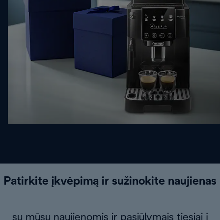
Patirkite įkvėpimą ir sužinokite naujienas
su mūsų naujienomis ir pasiūlymais tiesiai į