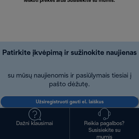
ieškoti prekės arba
Susisiekite su mumis
.
Patirkite įkvėpimą ir sužinokite naujienas
su mūsų naujienomis ir pasiūlymais tiesiai į
pašto dėžutę.
Užsiregistruoti gauti el. laiškus
Dažni klausimai
Reikia pagalbos?
Susisiekite su
mumis