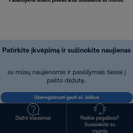
Pabandykite ieškoti prekės arba
Susisiekite su mumis
.
Patirkite įkvėpimą ir sužinokite naujienas
su mūsų naujienomis ir pasiūlymais tiesiai į
pašto dėžutę.
Užsiregistruoti gauti el. laiškus
Dažni klausimai
Reikia pagalbos?
Susisiekite su
mumis