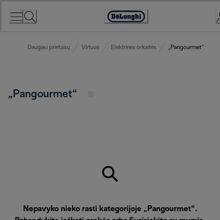
Skip
to
Accessibility
Content
Statement
Daugiau prietaisų
Virtuvė
Elektrinės orkaitės
„Pangourmet“
„Pangourmet“
Nepavyko nieko rasti kategorijoje „Pangourmet“.