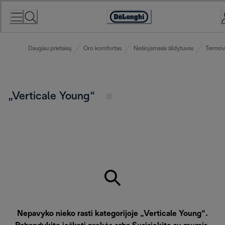
Skip
to
Accessibility
Content
Statement
Daugiau prietaisų
Oro komfortas
Nešiojamasis šildytuvas
Termove
„Verticale Young“
Nepavyko nieko rasti kategorijoje „Verticale Young“.