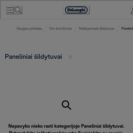
Skip
to
Accessibility
Content
Statement
Daugiau prietaisų
Oro komfortas
Nešiojamasis šildytuvas
Panelini
Paneliniai šildytuvai
Nepavyko nieko rasti kategorijoje Paneliniai šildytuvai.