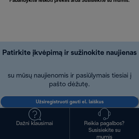
Pabandykite ieškoti prekės arba
Susisiekite su mumis
.
Patirkite įkvėpimą ir sužinokite naujienas
su mūsų naujienomis ir pasiūlymais tiesiai į
pašto dėžutę.
Užsiregistruoti gauti el. laiškus
Dažni klausimai
Reikia pagalbos?
Susisiekite su
mumis