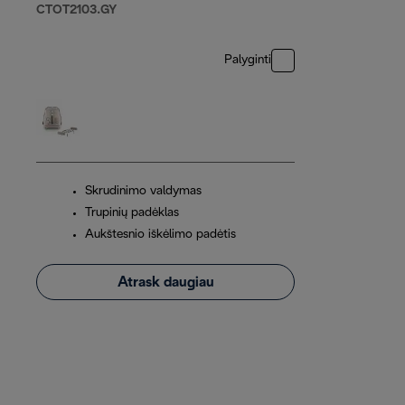
CTOT2103.GY
Palyginti
Skrudinimo valdymas
Trupinių padėklas
Aukštesnio iškėlimo padėtis
Atrask daugiau