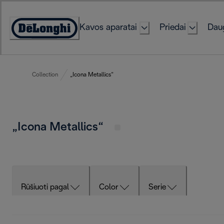
Skip
to
Kavos aparatai
Priedai
Daug
Content
Accessibility
Statement
Collection
„Icona Metallics“
„Icona Metallics“
Rūšiuoti pagal
Color
Serie