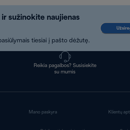
 ir sužinokite naujienas
Užsireg
asiūlymais tiesiai į pašto dėžutę.
Reikia pagalbos? Susisiekite
su mumis
Mano paskyra
Klientų ap