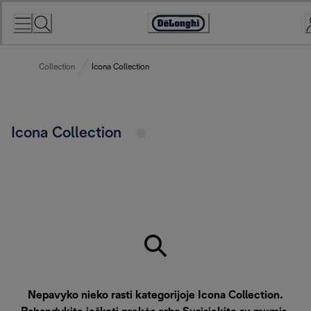
Skip
to
Accessibility
Content
Statement
Collection
Icona Collection
Icona Collection
Nepavyko nieko rasti kategorijoje Icona Collection.