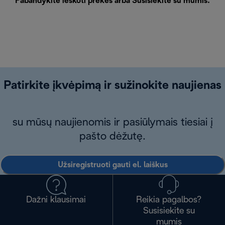
Pabandykite ieškoti prekės arba
Susisiekite su mumis
.
Patirkite įkvėpimą ir sužinokite naujienas
su mūsų naujienomis ir pasiūlymais tiesiai į
pašto dėžutę.
Užsiregistruoti gauti el. laiškus
Dažni klausimai
Reikia pagalbos?
Susisiekite su
mumis