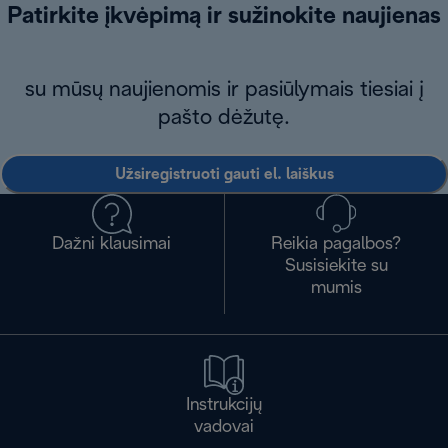
Patirkite įkvėpimą ir sužinokite naujienas
su mūsų naujienomis ir pasiūlymais tiesiai į
pašto dėžutę.
Užsiregistruoti gauti el. laiškus
Dažni klausimai
Reikia pagalbos?
Susisiekite su
mumis
Instrukcijų
vadovai