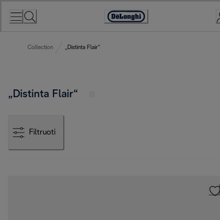
Skip
to
Accessibility
Content
Statement
Collection
„Distinta Flair“
„Distinta Flair“
Filtruoti